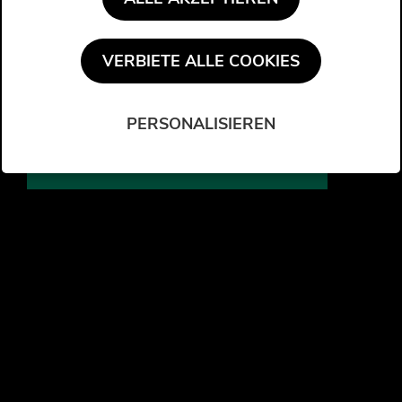
IHR EXKLUSIVER ZUGANG ZUR A@W VIENNA!
Sichern Sie sich Ihren Besucherausweis für die
VERBIETE ALLE COOKIES
ARCHITECT@WORK VIENNA 2026 am 16. und 17. September,
lassen Sie sich inspirieren und entdecken Sie die zahlreichen
Produktinnovationen, die unsere Aussteller für Sie bereithalten.
PERSONALISIEREN
REGISTRIEREN